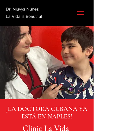
Dr. Niuvys Nunez
La Vida is Beautiful
¡LA DOCTORA CUBANA YA
ESTÁ EN NAPLES!
Clinic La Vida