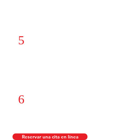
5
Procedimientos
quirúrgicos
6
¡Consultas
y Más!
Reservar una cita en línea